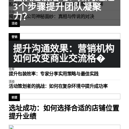
股东协议：如何在创业的旅程中避免裂痕与误解
3个步骤提升团队凝聚
活动
力？
揭开展览公司神秘面纱：真相与传说的对决
活动
营销
提升沟通效果：营销机构
如何改变商业交流格�
仓库
提升包装效率：专家分享实用策略与最佳实践
活动
活动策划者的挑战：如何在复杂环境中提升成功率
前提
选址成功：如何选择合适的店铺位置
提升业绩